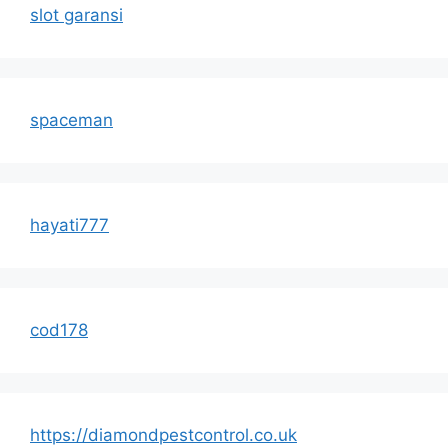
slot garansi
spaceman
hayati777
cod178
https://diamondpestcontrol.co.uk