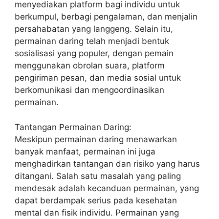
menyediakan platform bagi individu untuk
berkumpul, berbagi pengalaman, dan menjalin
persahabatan yang langgeng. Selain itu,
permainan daring telah menjadi bentuk
sosialisasi yang populer, dengan pemain
menggunakan obrolan suara, platform
pengiriman pesan, dan media sosial untuk
berkomunikasi dan mengoordinasikan
permainan.
Tantangan Permainan Daring:
Meskipun permainan daring menawarkan
banyak manfaat, permainan ini juga
menghadirkan tantangan dan risiko yang harus
ditangani. Salah satu masalah yang paling
mendesak adalah kecanduan permainan, yang
dapat berdampak serius pada kesehatan
mental dan fisik individu. Permainan yang