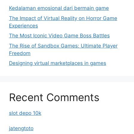
Kedalaman emosional dari bermain game
The Impact of Virtual Reality on Horror Game
Experiences
The Most Iconic Video Game Boss Battles
The Rise of Sandbox Games: Ultimate Player
Freedom
Designing virtual marketplaces in games
Recent Comments
slot depo 10k
jatengtoto