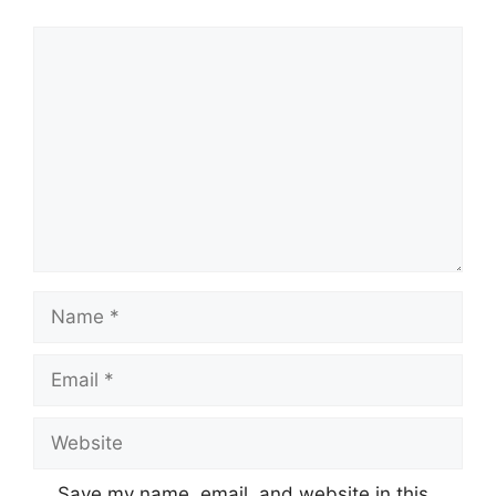
Comment
Name
Email
Website
Save my name, email, and website in this