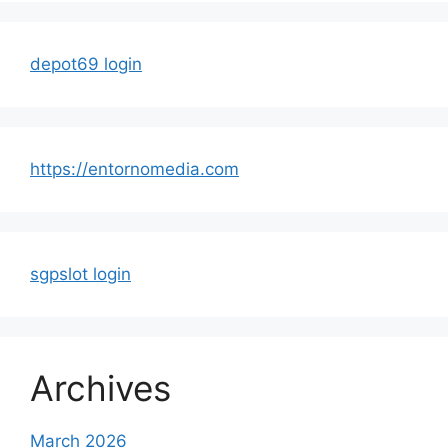
depot69 login
https://entornomedia.com
sgpslot login
Archives
March 2026