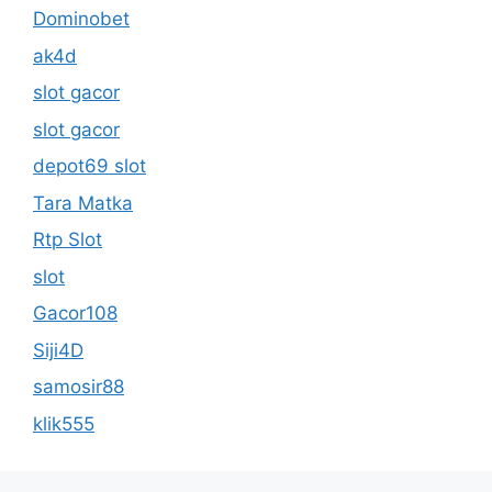
Dominobet
ak4d
slot gacor
slot gacor
depot69 slot
Tara Matka
Rtp Slot
slot
Gacor108
Siji4D
samosir88
klik555