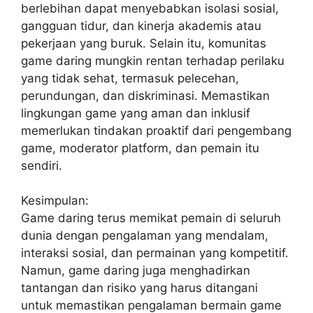
berlebihan dapat menyebabkan isolasi sosial,
gangguan tidur, dan kinerja akademis atau
pekerjaan yang buruk. Selain itu, komunitas
game daring mungkin rentan terhadap perilaku
yang tidak sehat, termasuk pelecehan,
perundungan, dan diskriminasi. Memastikan
lingkungan game yang aman dan inklusif
memerlukan tindakan proaktif dari pengembang
game, moderator platform, dan pemain itu
sendiri.
Kesimpulan:
Game daring terus memikat pemain di seluruh
dunia dengan pengalaman yang mendalam,
interaksi sosial, dan permainan yang kompetitif.
Namun, game daring juga menghadirkan
tantangan dan risiko yang harus ditangani
untuk memastikan pengalaman bermain game