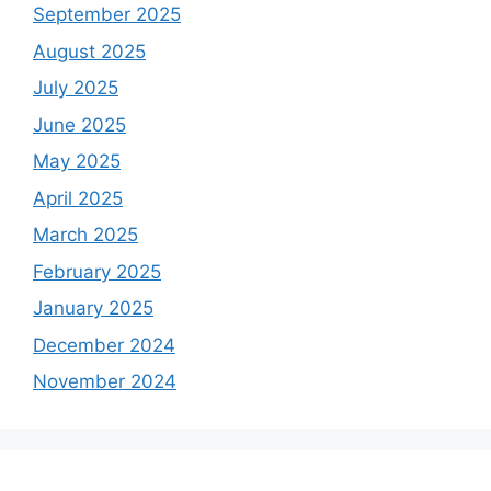
September 2025
August 2025
July 2025
June 2025
May 2025
April 2025
March 2025
February 2025
January 2025
December 2024
November 2024