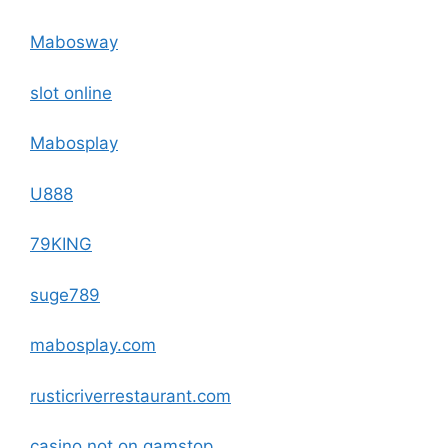
Mabosway
slot online
Mabosplay
U888
79KING
suge789
mabosplay.com
rusticriverrestaurant.com
casino not on gamstop