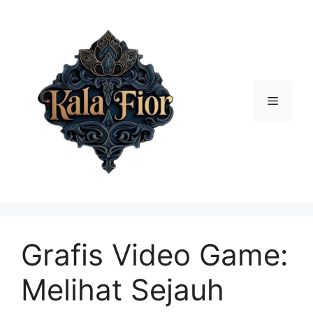
Skip
to
content
Menu
Grafis Video Game:
Melihat Sejauh