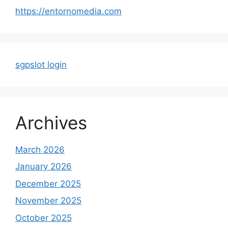
https://entornomedia.com
sgpslot login
Archives
March 2026
January 2026
December 2025
November 2025
October 2025