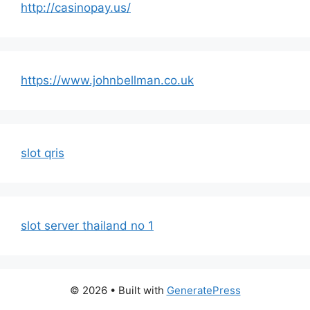
http://casinopay.us/
https://www.johnbellman.co.uk
slot qris
slot server thailand no 1
© 2026
• Built with
GeneratePress