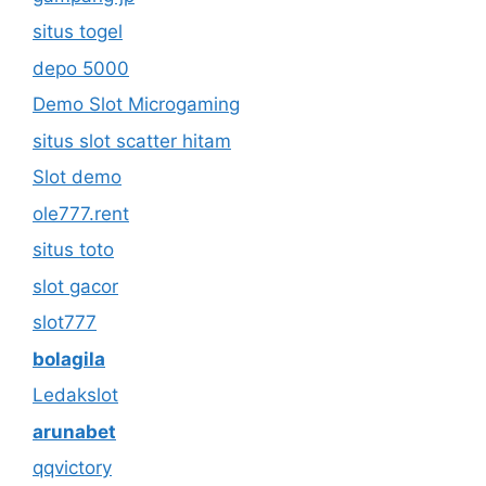
situs togel
depo 5000
Demo Slot Microgaming
situs slot scatter hitam
Slot demo
ole777.rent
situs toto
slot gacor
slot777
bolagila
Ledakslot
arunabet
qqvictory