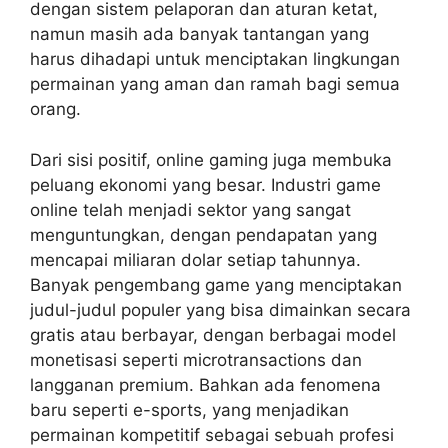
dengan sistem pelaporan dan aturan ketat,
namun masih ada banyak tantangan yang
harus dihadapi untuk menciptakan lingkungan
permainan yang aman dan ramah bagi semua
orang.
Dari sisi positif, online gaming juga membuka
peluang ekonomi yang besar. Industri game
online telah menjadi sektor yang sangat
menguntungkan, dengan pendapatan yang
mencapai miliaran dolar setiap tahunnya.
Banyak pengembang game yang menciptakan
judul-judul populer yang bisa dimainkan secara
gratis atau berbayar, dengan berbagai model
monetisasi seperti microtransactions dan
langganan premium. Bahkan ada fenomena
baru seperti e-sports, yang menjadikan
permainan kompetitif sebagai sebuah profesi