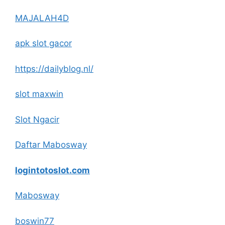
MAJALAH4D
apk slot gacor
https://dailyblog.nl/
slot maxwin
Slot Ngacir
Daftar Mabosway
logintotoslot.com
Mabosway
boswin77