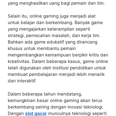
yang menghasilkan uang bagi pemain dan tim.
Selain itu, online gaming juga menjadi alat
untuk belajar dan berkembang. Banyak game
yang mengajarkan keterampilan seperti
strategi, pemecahan masalah, dan kerja tim.
Bahkan ada game edukatif yang dirancang
khusus untuk membantu pemain
mengembangkan kemampuan berpikir kritis dan
kreativitas. Dalam beberapa kasus, game online
telah digunakan oleh institusi pendidikan untuk
membuat pembelajaran menjadi lebih menarik
dan interaktif.
Dalam beberapa tahun mendatang,
kemungkinan besar online gaming akan terus
berkembang seiring dengan inovasi teknologi.
Dengan
slot gacor
munculnya teknologi seperti