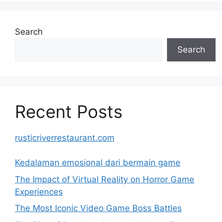
Search
Search
Recent Posts
rusticriverrestaurant.com
Kedalaman emosional dari bermain game
The Impact of Virtual Reality on Horror Game
Experiences
The Most Iconic Video Game Boss Battles