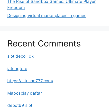
The Rise of Sandbox Games: Ultimate Player
Freedom
Designing virtual marketplaces in games
Recent Comments
slot depo 10k
jatengtoto
https://situsan777.com/
Mabosplay daftar
depot69 slot