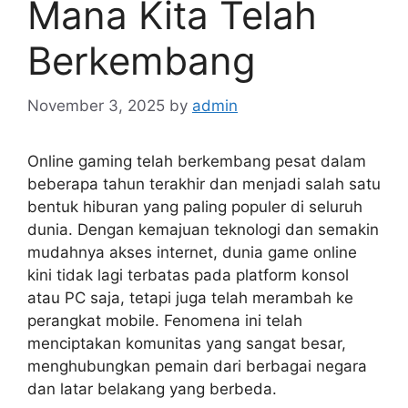
Mana Kita Telah
Berkembang
November 3, 2025
by
admin
Online gaming telah berkembang pesat dalam
beberapa tahun terakhir dan menjadi salah satu
bentuk hiburan yang paling populer di seluruh
dunia. Dengan kemajuan teknologi dan semakin
mudahnya akses internet, dunia game online
kini tidak lagi terbatas pada platform konsol
atau PC saja, tetapi juga telah merambah ke
perangkat mobile. Fenomena ini telah
menciptakan komunitas yang sangat besar,
menghubungkan pemain dari berbagai negara
dan latar belakang yang berbeda.