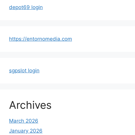
depot69 login
https://entornomedia.com
sgpslot login
Archives
March 2026
January 2026