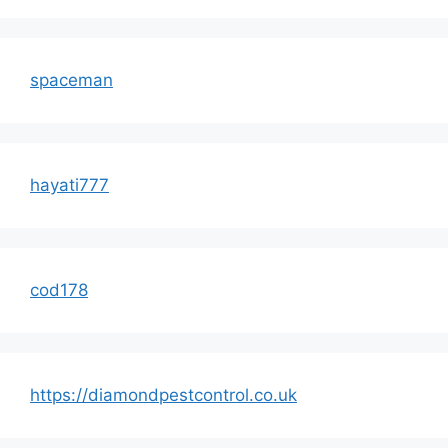
spaceman
hayati777
cod178
https://diamondpestcontrol.co.uk