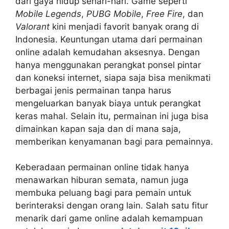
dari gaya hidup sehari-hari. Game seperti
Mobile Legends
,
PUBG Mobile
,
Free Fire
, dan
Valorant
kini menjadi favorit banyak orang di
Indonesia. Keuntungan utama dari permainan
online adalah kemudahan aksesnya. Dengan
hanya menggunakan perangkat ponsel pintar
dan koneksi internet, siapa saja bisa menikmati
berbagai jenis permainan tanpa harus
mengeluarkan banyak biaya untuk perangkat
keras mahal. Selain itu, permainan ini juga bisa
dimainkan kapan saja dan di mana saja,
memberikan kenyamanan bagi para pemainnya.
Keberadaan permainan online tidak hanya
menawarkan hiburan semata, namun juga
membuka peluang bagi para pemain untuk
berinteraksi dengan orang lain. Salah satu fitur
menarik dari game online adalah kemampuan