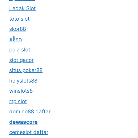
Ledak Slot
toto slot
skor88
สล็อต
pola slot
slot gacor
situs poker88
holyslots88
winslots8
rtp slot
domino88 daftar
dewascore
cemeslot daftar