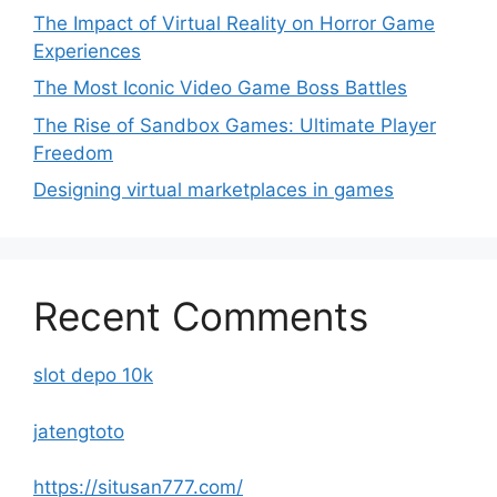
The Impact of Virtual Reality on Horror Game
Experiences
The Most Iconic Video Game Boss Battles
The Rise of Sandbox Games: Ultimate Player
Freedom
Designing virtual marketplaces in games
Recent Comments
slot depo 10k
jatengtoto
https://situsan777.com/