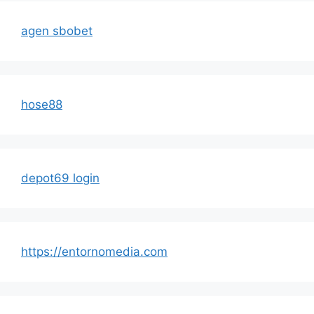
agen sbobet
hose88
depot69 login
https://entornomedia.com