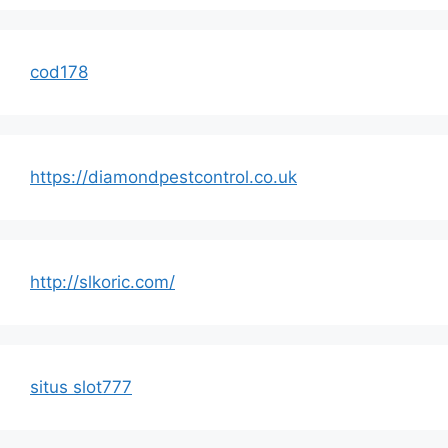
cod178
https://diamondpestcontrol.co.uk
http://slkoric.com/
situs slot777