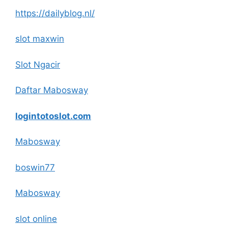
https://dailyblog.nl/
slot maxwin
Slot Ngacir
Daftar Mabosway
logintotoslot.com
Mabosway
boswin77
Mabosway
slot online