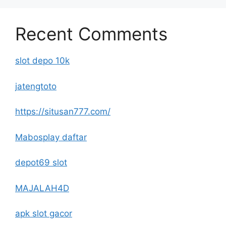
Recent Comments
slot depo 10k
jatengtoto
https://situsan777.com/
Mabosplay daftar
depot69 slot
MAJALAH4D
apk slot gacor