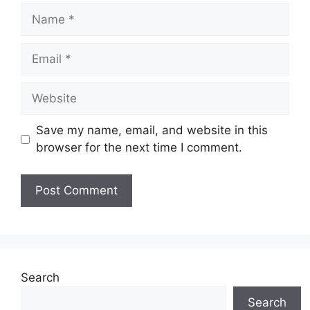
Name
Email
Website
Save my name, email, and website in this
browser for the next time I comment.
Search
Search