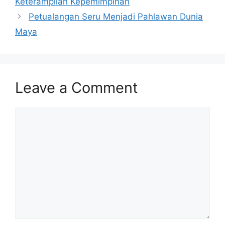
Keterampilan Kepemimpinan
Petualangan Seru Menjadi Pahlawan Dunia
Maya
Leave a Comment
Comment