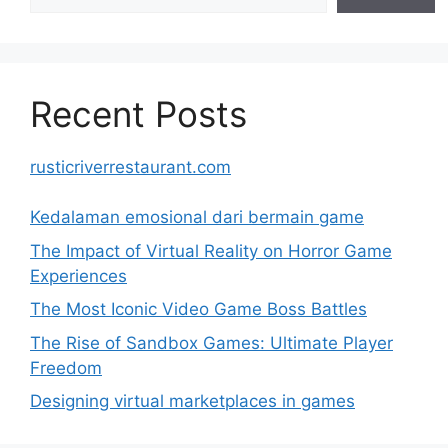
Recent Posts
rusticriverrestaurant.com
Kedalaman emosional dari bermain game
The Impact of Virtual Reality on Horror Game
Experiences
The Most Iconic Video Game Boss Battles
The Rise of Sandbox Games: Ultimate Player
Freedom
Designing virtual marketplaces in games