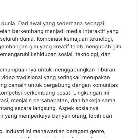
h dunia. Dari awal yang sederhana sebagai
telah berkembang menjadi media interaktif yang
eluruh dunia. Kombinasi kemajuan teknologi,
ngembangan gim yang kreatif telah mengubah gim
mengaruhi kehidupan sosial, teknologi, dan
da kemampuannya untuk menggabungkan hiburan
m video tradisional yang seringkali merupakan
dang pemain untuk bergabung dengan komunitas
 kompetisi berkembang pesat. Lingkungan ini
asi, menjalin persahabatan, dan bekerja sama
ntang secara langsung. Aspek sosialnya
an yang memperkaya banyak orang, lebih dari
ing. Industri ini menawarkan beragam genre,