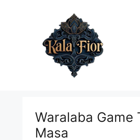
Skip
to
content
Waralaba Game 
Masa