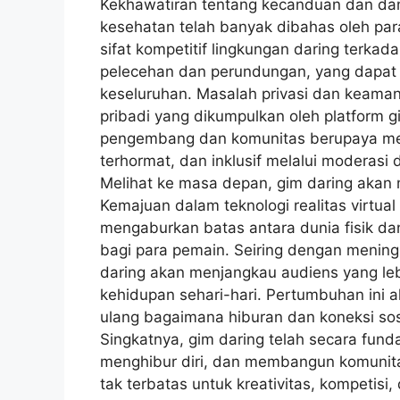
Kekhawatiran tentang kecanduan dan dam
kesehatan telah banyak dibahas oleh para
sifat kompetitif lingkungan daring terkad
pelecehan dan perundungan, yang dapat
keseluruhan. Masalah privasi dan keaman
pribadi yang dikumpulkan oleh platform g
pengembang dan komunitas berupaya menc
terhormat, dan inklusif melalui moderasi 
Melihat ke masa depan, gim daring akan 
Kemajuan dalam teknologi realitas virtual
mengaburkan batas antara dunia fisik dan
bagi para pemain. Seiring dengan meningk
daring akan menjangkau audiens yang lebi
kehidupan sehari-hari. Pertumbuhan ini 
ulang bagaimana hiburan dan koneksi so
Singkatnya, gim daring telah secara fun
menghibur diri, dan membangun komunita
tak terbatas untuk kreativitas, kompetis