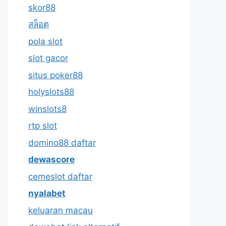
skor88
สล็อต
pola slot
slot gacor
situs poker88
holyslots88
winslots8
rtp slot
domino88 daftar
dewascore
cemeslot daftar
nyalabet
keluaran macau