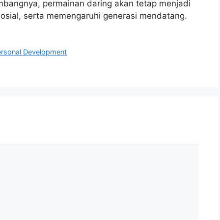
embangnya, permainan daring akan tetap menjadi
sosial, serta memengaruhi generasi mendatang.
ersonal Development