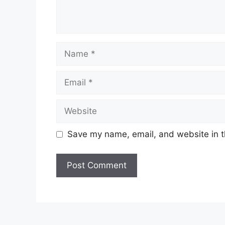
Name
Email
Website
Save my name, email, and website in t