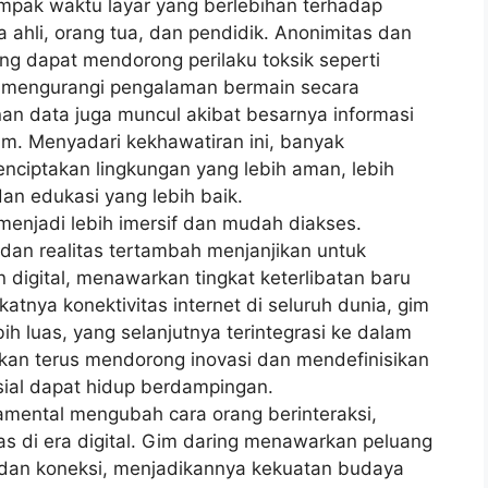
pak waktu layar yang berlebihan terhadap
 ahli, orang tua, dan pendidik. Anonimitas dan
ang dapat mendorong perilaku toksik seperti
 mengurangi pengalaman bermain secara
an data juga muncul akibat besarnya informasi
im. Menyadari kekhawatiran ini, banyak
iptakan lingkungan yang lebih aman, lebih
dan edukasi yang lebih baik.
menjadi lebih imersif dan mudah diakses.
 dan realitas tertambah menjanjikan untuk
 digital, menawarkan tingkat keterlibatan baru
atnya konektivitas internet di seluruh dunia, gim
h luas, yang selanjutnya terintegrasi ke dalam
akan terus mendorong inovasi dan mendefinisikan
sial dapat hidup berdampingan.
damental mengubah cara orang berinteraksi,
s di era digital. Gim daring menawarkan peluang
i, dan koneksi, menjadikannya kekuatan budaya