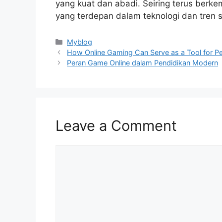
yang kuat dan abadi. Seiring terus berk
yang terdepan dalam teknologi dan tren 
Categories
Myblog
How Online Gaming Can Serve as a Tool for P
Peran Game Online dalam Pendidikan Modern
Leave a Comment
Comment